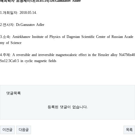
해외학자 초청세미나
(18.05.14)-Dr.Gamzatov Adler
1.
개최일자
: 2018.05.14.
2.
연사자
: Dr.Gamzatov Adler
3.
소속
: Amirkhanov Institute of Physics of Dagestan Scientific Center of Russian Acade
my of Science
4.
주제
: A reversible and irreversible magnetocaloric effect in the Heusler alloy Ni47Mn40
Sn12.5Cu0.5 in cyclic magnetic fields
댓글목록
등록된 댓글이 없습니다.
이전글
다음글
목록